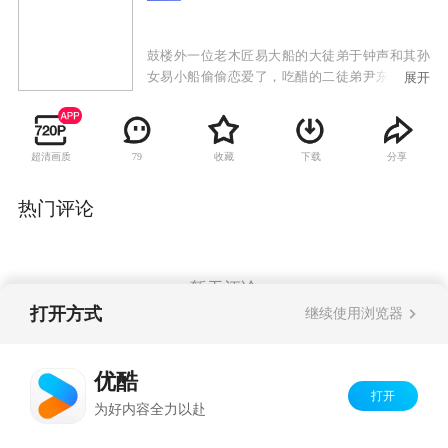
鼓楼外一位老木匠易大船的大徒弟于钟声和其孙
女易小船偷偷恋爱了，吃醋的二徒弟尹东义给于
展开
钟声使坏，在邻居家房梁上做了手脚。于钟声上
当以致屋里的孩子死亡，锒铛入狱。狱外，心里
还爱着于钟声的易小船迫于种种无奈嫁给了尹东
超清画质
收藏
下载
分享
79
义，而狱中的于钟声得知此消息悲愤交加，誓言
报仇。
热门评论
暂无评论
打开方式
继续使用浏览器
Copyright©
2026
优酷 youku.com
版权所有
优酷
京ICP备06050721号-1
打开
为好内容全力以赴