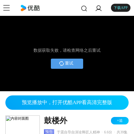
下载APP
数据获取失败，请检查网络之后重试
重试
预览播放中，打开优酷APP看高清完整版
鼓楼外
+追
.
.
预告
于震自导自演诠释匠人精神
6.6分
共39集