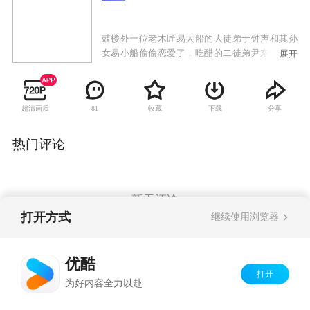
鼓楼外一位老木匠易大船的大徒弟于钟声和其孙
女易小船偷偷恋爱了，吃醋的二徒弟尹东义给于
展开
钟声使坏，在邻居家房梁上做了手脚。于钟声上
当以致屋里的孩子死亡，锒铛入狱。狱外，心里
还爱着于钟声的易小船迫于种种无奈嫁给了尹东
超清画质
收藏
下载
分享
81
义，而狱中的于钟声得知此消息悲愤交加，誓言
报仇。
热门评论
暂无评论
打开方式
继续使用浏览器
Copyright©
2026
优酷 youku.com
版权所有
优酷
京ICP备06050721号-1
打开
为好内容全力以赴