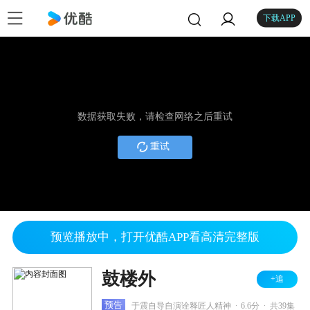
下载APP
数据获取失败，请检查网络之后重试
重试
预览播放中，打开优酷APP看高清完整版
鼓楼外
+追
.
.
预告
于震自导自演诠释匠人精神
6.6分
共39集