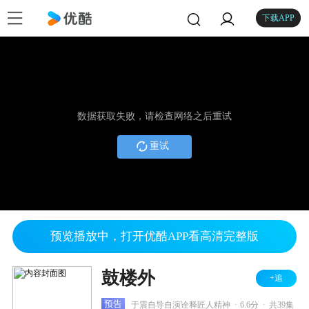
下载APP
数据获取失败，请检查网络之后重试
重试
预览播放中，打开优酷APP看高清完整版
鼓楼外
+追
.
.
预告
于震自导自演诠释匠人精神
6.6分
共39集