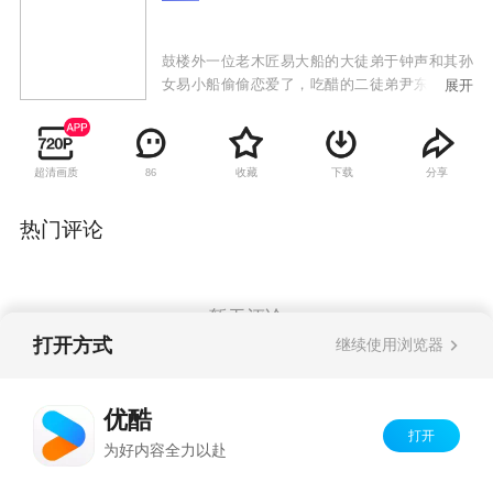
鼓楼外一位老木匠易大船的大徒弟于钟声和其孙
女易小船偷偷恋爱了，吃醋的二徒弟尹东义给于
展开
钟声使坏，在邻居家房梁上做了手脚。于钟声上
当以致屋里的孩子死亡，锒铛入狱。狱外，心里
还爱着于钟声的易小船迫于种种无奈嫁给了尹东
超清画质
收藏
下载
分享
86
义，而狱中的于钟声得知此消息悲愤交加，誓言
报仇。
热门评论
暂无评论
打开方式
继续使用浏览器
Copyright©
2026
优酷 youku.com
版权所有
优酷
京ICP备06050721号-1
打开
为好内容全力以赴