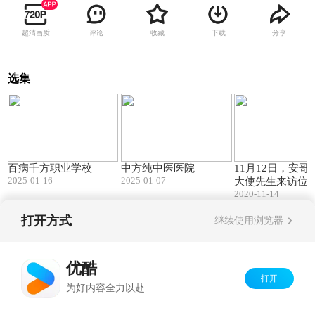
超清画质
评论
收藏
下载
分享
选集
00:42
00:38
百病千方职业学校
中方纯中医医院
11月12日，安哥
2025-01-16
2025-01-07
大使先生来访位
2020-11-14
高桥大市场的高
馆，了解湖南中
打开方式
继续使用浏览器
现状。
Copyright©
2026
优酷 youku.com
版权所有
京ICP备06050721号-1
优酷
打开
为好内容全力以赴