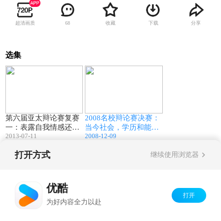
超清画质
收藏
下载
分享
68
选集
63:19
78:16
第六届亚太辩论赛复赛
2008名校辩论赛决赛：
一：表露自我情感还是
当今社会，学历和能力
2013-07-11
2008-12-09
收藏自我情感更利于人
哪个更重要？
际交往（中央民族大学
打开方式
继续使用浏览器
VS新加坡国立大学）
Copyright©
2026
优酷 youku.com
版权所有
京ICP备06050721号-1
优酷
打开
为好内容全力以赴