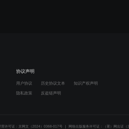
协议声明
用户协议
历史协议文本
知识产权声明
隐私政策
反盗链声明
营许可证：京网文（2024）0368-017号
网络出版服务许可证：（署）网出证（京