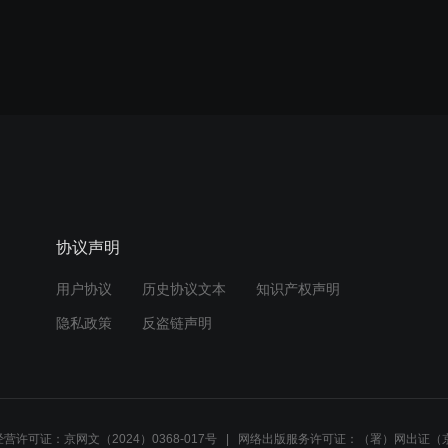
协议声明
用户协议
历史协议文本
知识产权声明
隐私政策
反盗链声明
营许可证：京网文（2024）0368-017号
网络出版服务许可证：（署）网出证（京