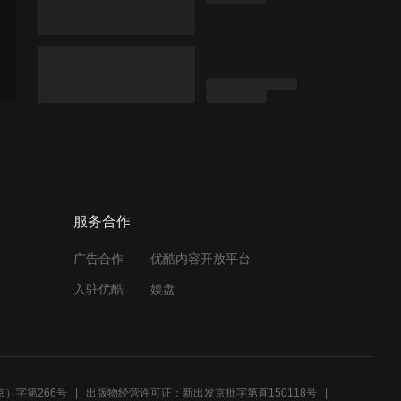
服务合作
广告合作
优酷内容开放平台
入驻优酷
娱盘
）字第266号
出版物经营许可证：新出发京批字第直150118号