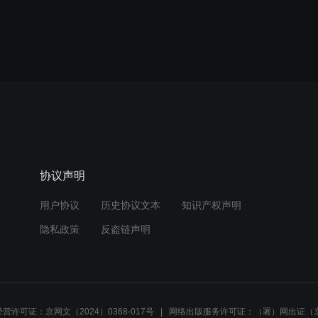
协议声明
用户协议
历史协议文本
知识产权声明
隐私政策
反盗链声明
营许可证：京网文（2024）0368-017号
网络出版服务许可证：（署）网出证（京