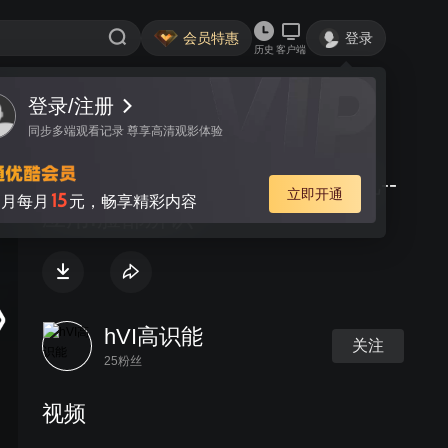
会员特惠
登录
历史
客户端
登录/注册
视频
讨论
同步多端观看记录 尊享高清观影体验
高识能hVI_Raytrix四维光场相机--
立即开通
15
月每月
元，畅享精彩内容
应用:脸部辨识
hVI高识能
关注
25粉丝
视频