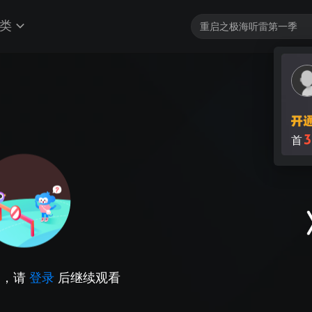
类
3
首
因，请
登录
后继续观看