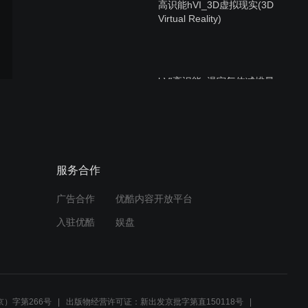
高识能hVI_3D虚拟现实(3D
Virtual Reality)
hVI高识能_温室气体减排最
佳利器-弋诺超Inno Ultra碳
中和技术
高识能hVI_3D(微)流场分析
服务合作
(3D PIV)
广告合作
优酷内容开放平台
入驻优酷
娱盘
hVI高识能_水上漂Inno
Float用电大户节能最佳利器
）字第266号
出版物经营许可证：新出发京批字第直150118号