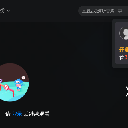
类
3
首
因，请
登录
后继续观看