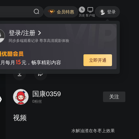
会员特惠
登录
历史
客户端
登录/注册
视频
讨论
同步多端观看记录 尊享高清观影体验
水解油渣在红薯上效果
立即开通
15
月每月
元，畅享精彩内容
国康0359
关注
0粉丝
视频
水解油渣在冬枣上效果