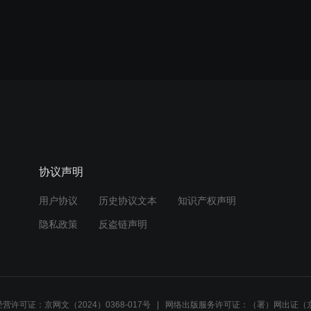
协议声明
用户协议
历史协议文本
知识产权声明
隐私政策
反盗链声明
营许可证：京网文（2024）0368-017号
网络出版服务许可证：（署）网出证（京