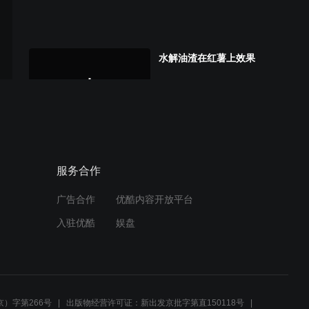
水解油渣在红薯上效果
水解油渣在山楂上效果
服务合作
广告合作
优酷内容开放平台
入驻优酷
娱盘
）字第266号
出版物经营许可证：新出发京批字第直150118号