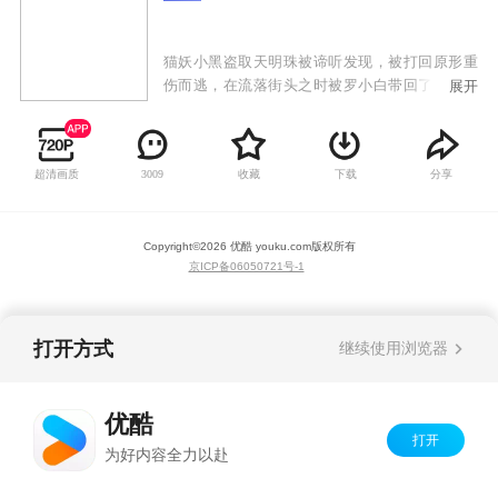
猫妖小黑盗取天明珠被谛听发现，被打回原形重
伤而逃，在流落街头之时被罗小白带回了家，起
展开
名罗小黑。有一天小黑突然变成了人形，告诉小
白自己要暂时离开去完成师父交给自己的任务。
却在离开之后因为师傅交给自己的任务又回到了
超清画质
收藏
下载
分享
3009
小白身边，等待着他们的会是什么呢？
Copyright©
2026
优酷 youku.com
版权所有
京ICP备06050721号-1
打开方式
继续使用浏览器
优酷
打开
为好内容全力以赴