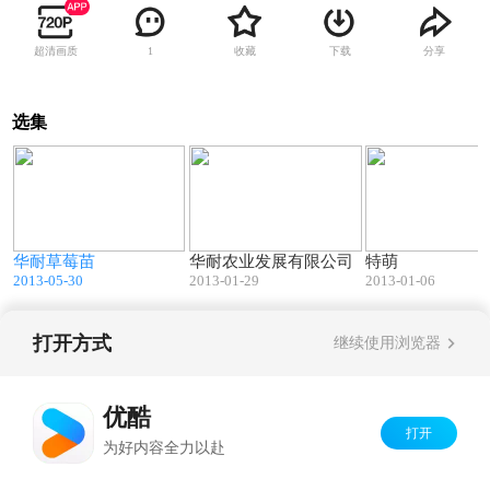
超清画质
收藏
下载
分享
1
选集
1
05:16
08:12
华耐草莓苗
华耐农业发展有限公司
特萌
2013-05-30
2013-01-29
2013-01-06
打开方式
继续使用浏览器
Copyright©
2026
优酷 youku.com
版权所有
京ICP备06050721号-1
优酷
打开
为好内容全力以赴