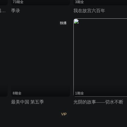
73期全
3期全
天下黄河富宁夏 第三季 四时生长
季录
我在故宫六百年
独播
8期全
1期全
最美中国 第五季
光阴的故事——切水不断
VIP