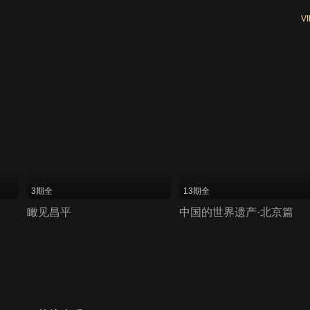
VI
3期全
13期全
瞰见昌平
中国的世界遗产·北京篇