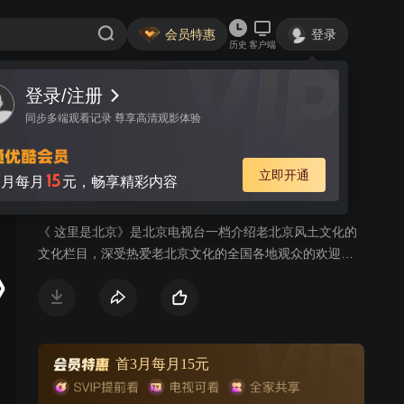
会员特惠
登录
历史
客户端
登录/注册
视频
讨论
同步多端观看记录 尊享高清观影体验
这里是北京 2013
简介
立即开通
15
月每月
元，畅享精彩内容
文化
社会
《 这里是北京》是北京电视台一档介绍老北京风土文化的
文化栏目，深受热爱老北京文化的全国各地观众的欢迎。
它不仅在节目内容上表现北京，更重要的是使栏目的灵魂
与北京的灵魂相融合，使节目的风格与城市的风格相一
致，这个栏目不仅仅可以用眼睛看，用耳朵听，更重要的
是，它可以让大家来静静的用心体会。通过电视荧幕，不
仅可以传声、传影，而且还要传神。
首3月每月15元