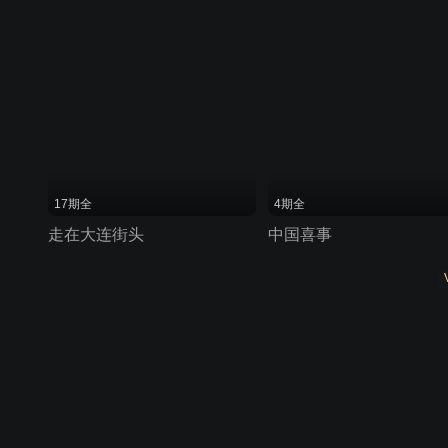
17期全
4期全
走在大连街头
中国喜事