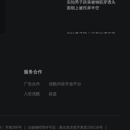
实拍男子跌落被钢筋穿透头
面朝上被托举半空
实拍男子陪小三逛街遇怀孕
妻子遭其当街暴打
缅甸人与大蟒蛇
服务合作
广告合作
优酷内容开放平台
入驻优酷
娱盘
20130608-女孩开考前昏倒
半小时爱心接力
）字第266号
出版物经营许可证：新出发京批字第直150118号