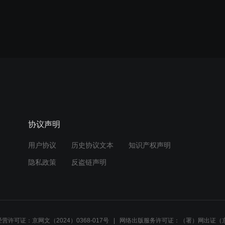
协议声明
用户协议
历史协议文本
知识产权声明
隐私政策
反盗链声明
营许可证：京网文（2024）0368-017号
网络出版服务许可证：（署）网出证（京