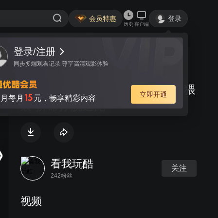
会员特惠
登录
历史
客户端
登录/注册
视频
讨论
同步多端观看记录 尊享高清观影体验
-20130528-广州小学女生遭保安猥
立即开通
15
月每月
元，畅享精彩内容
亵 拼命挣脱逃跑
看我玩酷
关注
242粉丝
视频