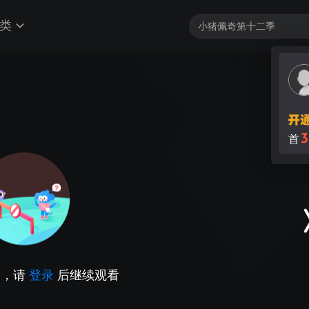
类
3
首
因，请
登录
后继续观看