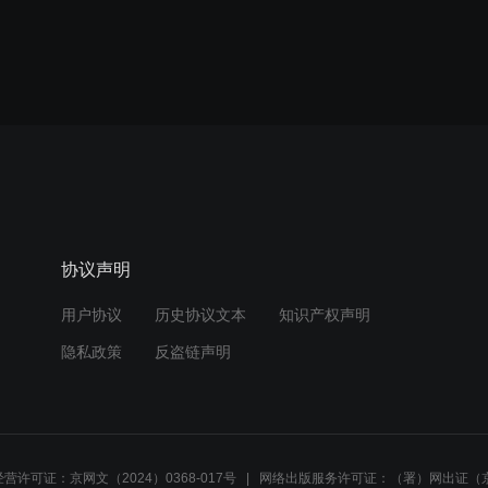
协议声明
用户协议
历史协议文本
知识产权声明
隐私政策
反盗链声明
营许可证：京网文（2024）0368-017号
网络出版服务许可证：（署）网出证（京