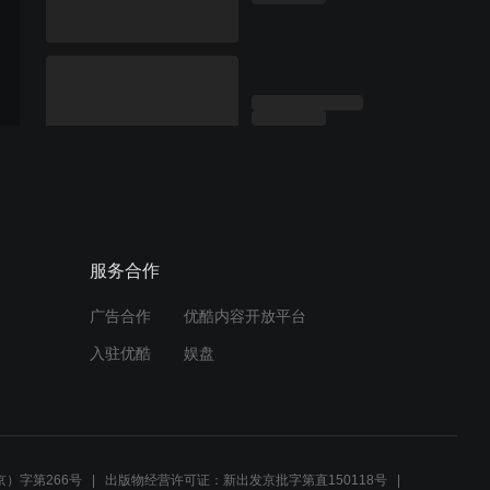
服务合作
广告合作
优酷内容开放平台
入驻优酷
娱盘
）字第266号
出版物经营许可证：新出发京批字第直150118号