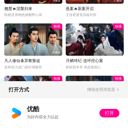
24集全
17集全
翘楚🔥涅槃归来
悬案🔥新案开启
陈都灵周翊然掀翻野心局
王传君黄觉高能对弈
独播
独播
30集全
29集全
凡人修仙🩸异教叛徒
月鳞绮纪·连环挖心案
吴师叔大战门派奸细惨死
群妖剧本杀 画皮难画心
独播
独播
打开方式
继续使用浏览器
更新至33话
34集全
优酷
打开
光阴之外💰富婆打赏
以法之名🔍暂停离职
为好内容全力以赴
丁雪：多了收着，姐不差钱
又怂又刚！洪亮接手死亡案