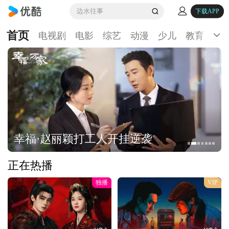
边水往事
下载APP
首页
电视剧
电影
综艺
动漫
少儿
教育
生
幸福·赵丽颖打工人开挂逆袭
正在热播
独播
VIP