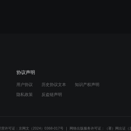
协议声明
用户协议
历史协议文本
知识产权声明
隐私政策
反盗链声明
营许可证：京网文（2024）0368-017号
网络出版服务许可证：（署）网出证（京