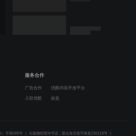
服务合作
广告合作
优酷内容开放平台
入驻优酷
娱盘
）字第266号
出版物经营许可证：新出发京批字第直150118号