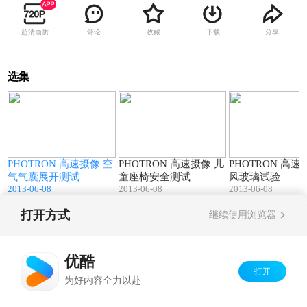
超清画质
评论
收藏
下载
分享
选集
3
00:06
00:07
PHOTRON 高速摄像 空
PHOTRON 高速摄像 儿
PHOTRON 高速摄像 挡
气气囊展开测试
童座椅安全测试
风玻璃试验
2013-06-08
2013-06-08
2013-06-08
打开方式
继续使用浏览器
Copyright©
2026
优酷 youku.com
版权所有
京ICP备06050721号-1
优酷
打开
为好内容全力以赴