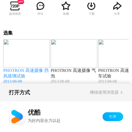
超清画质
评论
收藏
下载
分享
选集
7
00:20
00:30
PHOTRON 高速摄像 挡
PHOTRON 高速摄像 气
PHOTRON 高速摄像 台
风玻璃试验
泡
车试验
2013-06-08
2013-06-08
2013-06-08
打开方式
继续使用浏览器
Copyright©
2026
优酷 youku.com
版权所有
京ICP备06050721号-1
优酷
打开
为好内容全力以赴