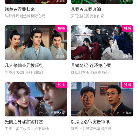
24集全
17集全
翘楚🔥涅槃归来
悬案🔥真案改编
陈都灵周翊然掀翻野心局
灭门逃犯竟变名作家
独播
独播
30集全
29集全
凡人修仙🩸异教叛徒
月鳞绮纪·连环挖心案
吴师叔大战门派奸细惨死
群妖剧本杀 画皮难画心
独播
独播
更新至33话
34集全
光阴之外💰富婆打赏
以法之名🔍突击审讯
丁雪：多了收着，姐不差钱
洪亮上手段审讯落网贪官