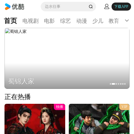
边水往事
下载APP
首页
电视剧
电影
综艺
动漫
少儿
教育
生
蜀锦人家
正在热播
独播
VIP