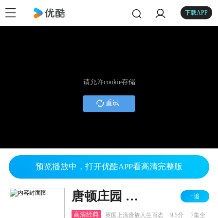
下载APP
请允许cookie存储
重试
预览播放中，打开优酷APP看高清完整版
唐顿庄园 第一季
+追
.
.
高清经典
英国上流贵族人生百态
9.5分
7集全