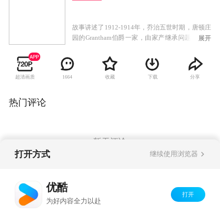
故事讲述了1912-1914年，乔治五世时期，唐顿庄
园的Grantham伯爵一家，由家产继承问题而引发
展开
的种种纠葛和摩擦，呈现了英国上层贵族与其仆
人们在森严的等级制度下的人间百态。
超清画质
收藏
下载
分享
1664
热门评论
暂无评论
打开方式
继续使用浏览器
Copyright©
2026
优酷 youku.com
版权所有
优酷
京ICP备06050721号-1
打开
为好内容全力以赴