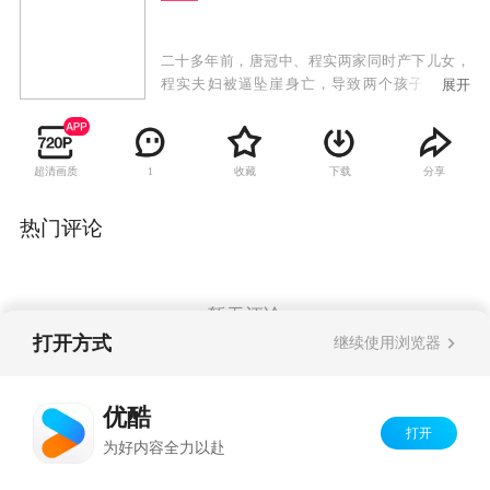
二十多年前，唐冠中、程实两家同时产下儿女，
程实夫妇被逼坠崖身亡，导致两个孩子身份错
展开
位，唐正成为“万家香”小饭馆老板唐冠中的长
子，而唐家亲生女儿程曦却成为山水集团千金。
多年后，唐正与程曦相识，两人互生爱恋。一直
超清画质
收藏
下载
分享
1
认为程曦是养女的哥哥程超群向程曦表明爱意，
程曦的拒绝使他将矛头指向唐家，再加上宿敌田
在天与曾聪明不断制造阻碍，两家的合作之路危
热门评论
机重重，唐正和程曦的身世之谜也逐渐揭开。另
一方面，唐家的儿子唐力爱上了田在天体弱多病
的女儿田心，虽遭家人反对却始终坚定不移。唐
家女儿唐糖暗恋程超群，明知被利用仍一片痴
暂无评论
心，最终以单纯善良感动了超群。当爱情与亲情
打开方式
继续使用浏览器
冲突，阴谋和欲望交织，缘定的爱情最终调配出
了最美味的人生料理配方。
Copyright©
2026
优酷 youku.com
版权所有
优酷
京ICP备06050721号-1
打开
为好内容全力以赴