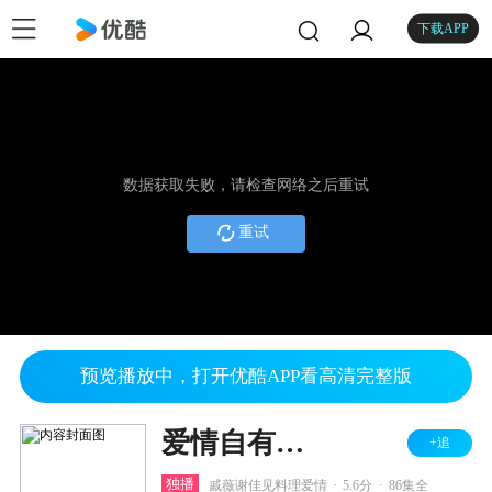
下载APP
数据获取失败，请检查网络之后重试
重试
预览播放中，打开优酷APP看高清完整版
爱情自有天意
+追
.
.
独播
戚薇谢佳见料理爱情
5.6分
86集全