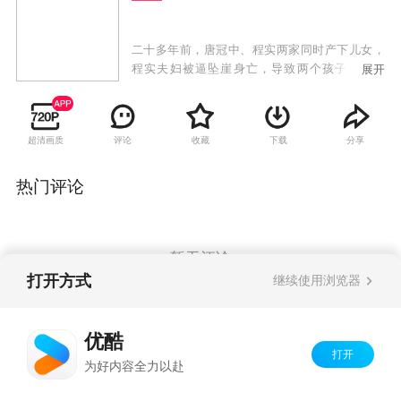
二十多年前，唐冠中、程实两家同时产下儿女，
程实夫妇被逼坠崖身亡，导致两个孩子身份错
展开
位，唐正成为“万家香”小饭馆老板唐冠中的长
子，而唐家亲生女儿程曦却成为山水集团千金。
多年后，唐正与程曦相识，两人互生爱恋。一直
超清画质
评论
收藏
下载
分享
认为程曦是养女的哥哥程超群向程曦表明爱意，
程曦的拒绝使他将矛头指向唐家，再加上宿敌田
在天与曾聪明不断制造阻碍，两家的合作之路危
热门评论
机重重，唐正和程曦的身世之谜也逐渐揭开。另
一方面，唐家的儿子唐力爱上了田在天体弱多病
的女儿田心，虽遭家人反对却始终坚定不移。唐
家女儿唐糖暗恋程超群，明知被利用仍一片痴
暂无评论
心，最终以单纯善良感动了超群。当爱情与亲情
打开方式
继续使用浏览器
冲突，阴谋和欲望交织，缘定的爱情最终调配出
了最美味的人生料理配方。
Copyright©
2026
优酷 youku.com
版权所有
优酷
京ICP备06050721号-1
打开
为好内容全力以赴