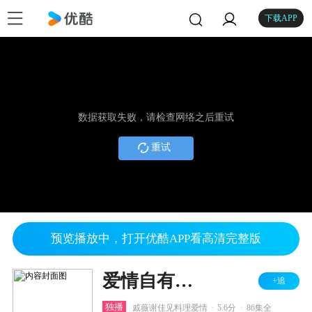
下载APP
数据获取失败，请检查网络之后重试
重试
预览播放中，打开优酷APP看高清完整版
爱情自有天意
+追
.
.
独播
戚薇谢佳见料理爱情
5.6分
86集全