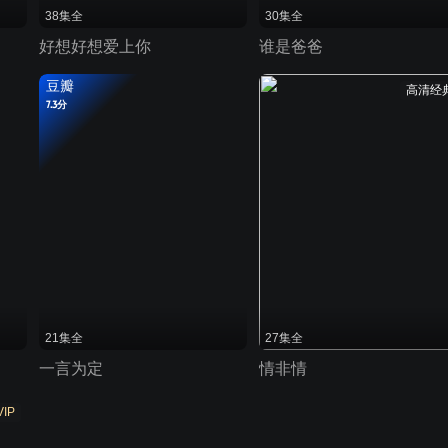
38集全
30集全
好想好想爱上你
谁是爸爸
豆瓣
高清经
7.3分
21集全
27集全
一言为定
情非情
VIP