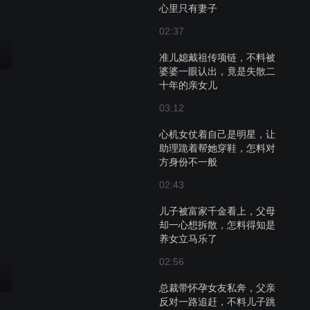
心里只有妻子
02:37
准儿媳戴祖传项链，不料被
婆婆一眼认出，竟是失散二
十年的亲女儿
03:12
心机女仗着自己是明星，让
助理跪着帮她穿鞋，怎料对
方身份不一般
02:43
儿子被富家千金看上，父母
却一心想拆散，怎料得知是
养女立马乐了
02:56
总裁带怀孕女友私奔，父亲
反对一路追赶，不料儿子跳