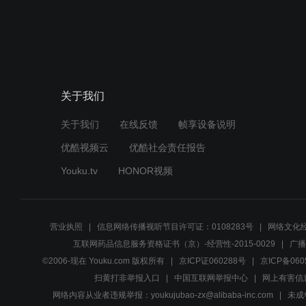
关于我们
关于我们
在线反馈
帧享设备说明
优酷视频云
优酷社会责任报告
Youku.tv
HONOR视频
营业执照
信息网络传播视听节目许可证：0108283号
网络文化经
互联网药品信息服务资格证书（京）-经营性-2015-0029
广播
©2006-现在 Youku.com 版权所有
京ICP证060288号
京ICP备060
扫黄打非举报入口
中国互联网举报中心
网上有害信
网络内容从业者违规举报：youkujubao-zx@alibaba-inc.com
未成年