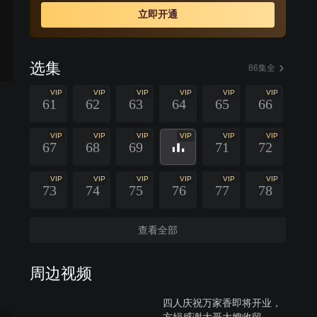
立即开通
选集
86集全
VIP
VIP
VIP
VIP
VIP
VIP
61
62
63
64
65
66
VIP
VIP
VIP
VIP
VIP
VIP
67
68
69
71
72
VIP
VIP
VIP
VIP
VIP
VIP
73
74
75
76
77
78
查看全部
周边视频
四人庆祝万家香即将开业，