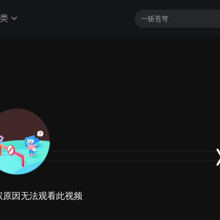
类
权原因无法观看此视频