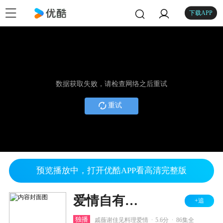
下载APP
数据获取失败，请检查网络之后重试
重试
预览播放中，打开优酷APP看高清完整版
爱情自有天意
+追
.
.
独播
戚薇谢佳见料理爱情
5.6分
86集全