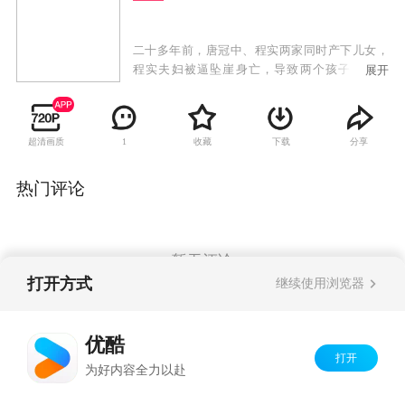
二十多年前，唐冠中、程实两家同时产下儿女，
程实夫妇被逼坠崖身亡，导致两个孩子身份错
展开
位，唐正成为“万家香”小饭馆老板唐冠中的长
子，而唐家亲生女儿程曦却成为山水集团千金。
多年后，唐正与程曦相识，两人互生爱恋。一直
超清画质
收藏
下载
分享
1
认为程曦是养女的哥哥程超群向程曦表明爱意，
程曦的拒绝使他将矛头指向唐家，再加上宿敌田
在天与曾聪明不断制造阻碍，两家的合作之路危
热门评论
机重重，唐正和程曦的身世之谜也逐渐揭开。另
一方面，唐家的儿子唐力爱上了田在天体弱多病
的女儿田心，虽遭家人反对却始终坚定不移。唐
家女儿唐糖暗恋程超群，明知被利用仍一片痴
暂无评论
心，最终以单纯善良感动了超群。当爱情与亲情
打开方式
继续使用浏览器
冲突，阴谋和欲望交织，缘定的爱情最终调配出
了最美味的人生料理配方。
Copyright©
2026
优酷 youku.com
版权所有
优酷
京ICP备06050721号-1
打开
为好内容全力以赴