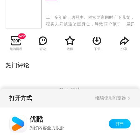
二十多年前，唐冠中、程实两家同时产下儿女，
程实夫妇被逼坠崖身亡，导致两个孩子身份错
展开
位，唐正成为“万家香”小饭馆老板唐冠中的长
子，而唐家亲生女儿程曦却成为山水集团千金。
多年后，唐正与程曦相识，两人互生爱恋。一直
超清画质
评论
收藏
下载
分享
认为程曦是养女的哥哥程超群向程曦表明爱意，
程曦的拒绝使他将矛头指向唐家，再加上宿敌田
在天与曾聪明不断制造阻碍，两家的合作之路危
热门评论
机重重，唐正和程曦的身世之谜也逐渐揭开。另
一方面，唐家的儿子唐力爱上了田在天体弱多病
的女儿田心，虽遭家人反对却始终坚定不移。唐
家女儿唐糖暗恋程超群，明知被利用仍一片痴
暂无评论
心，最终以单纯善良感动了超群。当爱情与亲情
打开方式
继续使用浏览器
冲突，阴谋和欲望交织，缘定的爱情最终调配出
了最美味的人生料理配方。
Copyright©
2026
优酷 youku.com
版权所有
优酷
京ICP备06050721号-1
打开
为好内容全力以赴