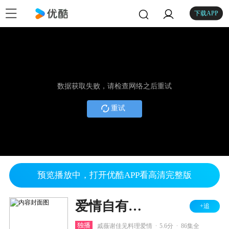
下载APP
数据获取失败，请检查网络之后重试
重试
预览播放中，打开优酷APP看高清完整版
爱情自有天意
+追
.
.
独播
戚薇谢佳见料理爱情
5.6分
86集全