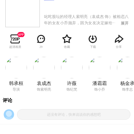
叱咤股坛的经理人索明亮（袁成杰 饰）被相恋八
年的女友小乔抛弃，因为女友决定嫁给一个只用
展开
了八小时就决定跟自己共渡一生的男人。索明亮
不想在情感的道路上认输，他决定要赶在小乔结
婚之前结婚。然而，寻爱之旅并非一帆风顺，索
超清画质
收藏
下载
分享
29
明亮的相亲之路走得并不那么顺利。就在索明亮
寻找合适的结婚对象的同时，他们三位好友也陷
入了各自生活的麻烦之中，主持人李志（杨金承
饰）无缘无故多出一个四岁大的儿子并卷入一场
的桃色风波，律师猛男劳伦斯（顾又铭 饰）在阅
女无数之后开始感觉到声色犬马的生活背后的虚
韩承桓
袁成杰
许薇
潘霜霜
杨金
妄，而摄影界新星林小阳（杨瀚 饰）爱上一个把
导演
饰索明亮
饰纪梵
饰小乔
饰李志
爱情当作体验生活的女编剧。索明亮最终能否在
小乔大婚之前找到真爱，而他的三位朋友将如何
走出各自生活中的迷局……