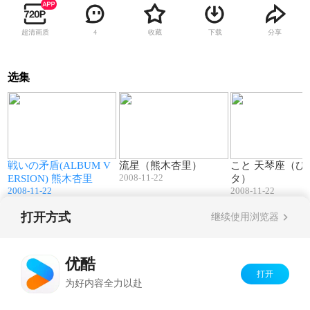
超清画质
收藏
下载
分享
4
选集
04:23
04:24
戦いの矛盾(ALBUM V
流星（熊木杏里）
こと 天琴座（ひ
2008-11-22
ERSION) 熊木杏里
タ）
2008-11-22
2008-11-22
打开方式
继续使用浏览器
Copyright©
2026
优酷 youku.com
版权所有
京ICP备06050721号-1
优酷
打开
为好内容全力以赴