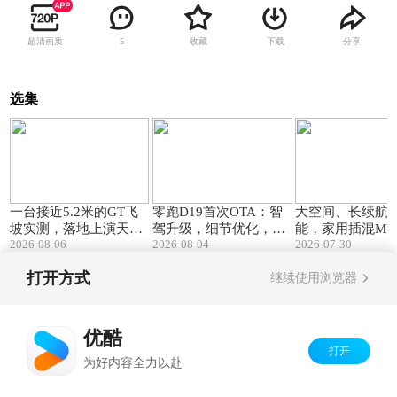
超清画质
收藏
下载
分享
5
选集
08:10
05:25
一台接近5.2米的GT飞
零跑D19首次OTA：智
大空间、长续航
坡实测，落地上演天花
驾升级，细节优化，升
能，家用插混MP
2026-08-06
2026-08-04
2026-07-30
板级表现
级竟然如此之大？
答案
打开方式
继续使用浏览器
Copyright©
2026
优酷 youku.com
版权所有
京ICP备06050721号-1
优酷
打开
为好内容全力以赴