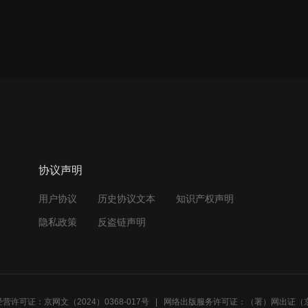
协议声明
用户协议
历史协议文本
知识产权声明
隐私政策
反盗链声明
营许可证：京网文（2024）0368-017号
网络出版服务许可证：（署）网出证（京