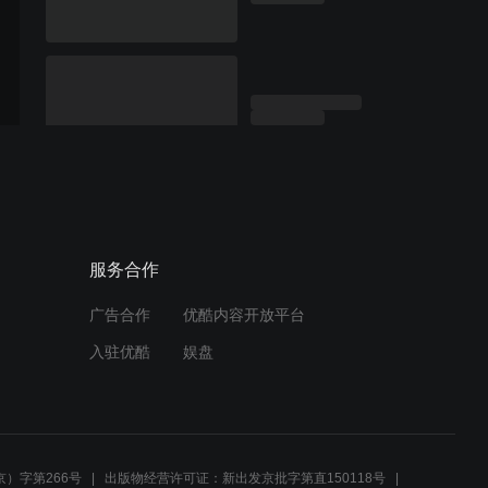
服务合作
广告合作
优酷内容开放平台
入驻优酷
娱盘
）字第266号
出版物经营许可证：新出发京批字第直150118号