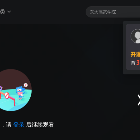
类
3
首
因，请
登录
后继续观看