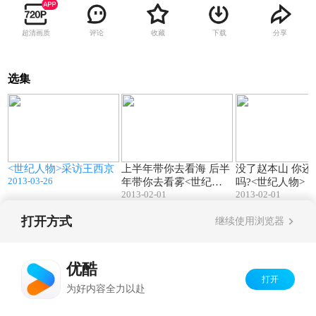
超清画质
评论
收藏
下载
分享
选集
3
15:24
02:03
<世纪人物>采访王西京
上半年带你去看海 后半
没了赵本山 你还看春晚
2013-03-26
年带你去看雾<世纪人
吗?<世纪人物>
2013-02-01
2013-02-01
物>
打开方式
继续使用浏览器
Copyright©
2026
优酷 youku.com
版权所有
京ICP备06050721号-1
优酷
打开
为好内容全力以赴