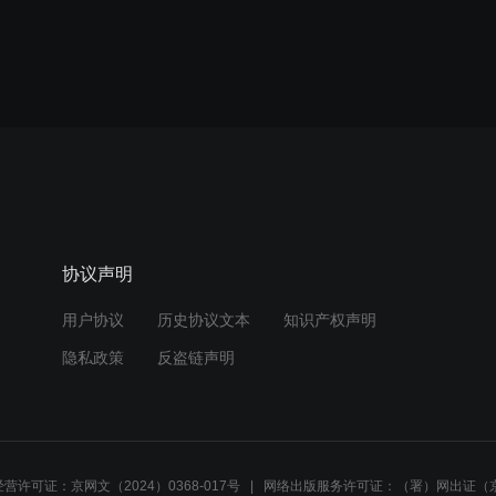
协议声明
用户协议
历史协议文本
知识产权声明
隐私政策
反盗链声明
营许可证：京网文（2024）0368-017号
网络出版服务许可证：（署）网出证（京