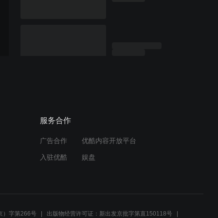
服务合作
广告合作
优酷内容开放平台
入驻优酷
娱盘
）字第266号
出版物经营许可证：新出发京批字第直150118号