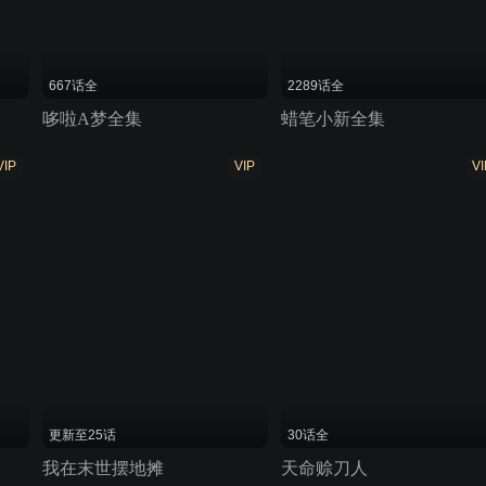
667话全
2289话全
哆啦A梦全集
蜡笔小新全集
VIP
VIP
VI
更新至25话
30话全
我在末世摆地摊
天命赊刀人