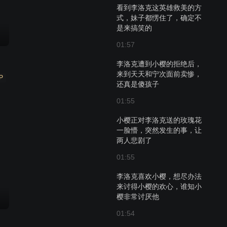
看到李洛克这英雄救美的方
式，妹子都愣住了，确定不
是来搞笑的
01:57
李洛克遭到小樱的拒绝后，
来到天天和宁次面前卖惨，
P
还真是傻孩子
01:55
小樱正对李洛克送的玫瑰花
一脸懵，突然发生的事，让
两人悲剧了
01:55
李洛克喜欢小樱，想尽办法
来讨得小樱的欢心，谁知小
樱非常讨厌他
01:54