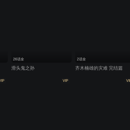
26话全
2话全
滑头鬼之孙
齐木楠雄的灾难 完结篇
VIP
VIP
VI