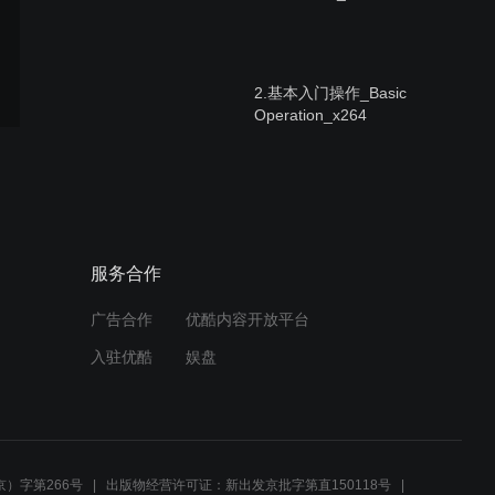
2.基本入门操作_Basic
Operation_x264
4.内置图形_SHAPE_x264
服务合作
广告合作
优酷内容开放平台
5.编程常用功能_functions &
入驻优酷
娱盘
skills in programming_x264
3.重演与直选场景
_Playback & SCENE_x264
）字第266号
出版物经营许可证：新出发京批字第直150118号