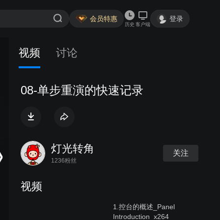
会员特惠
登录
历史
客户端
视频
讨论
08-单步重演的快速记录
灯光转角
关注
1236粉丝
视频
1.控台的概述_Panel
Introduction_x264