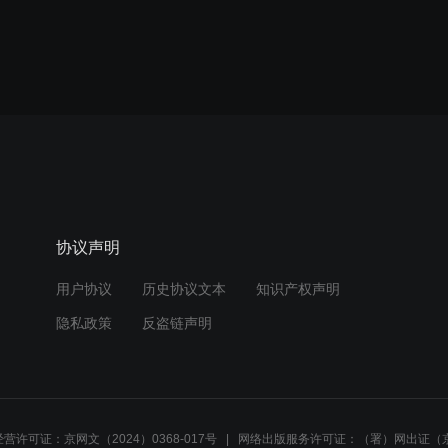
协议声明
用户协议
历史协议文本
知识产权声明
隐私政策
反盗链声明
营许可证：京网文（2024）0368-017号
网络出版服务许可证：（署）网出证（京