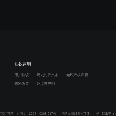
协议声明
用户协议
历史协议文本
知识产权声明
隐私政策
反盗链声明
营许可证：京网文（2024）0368-017号
网络出版服务许可证：（署）网出证（京