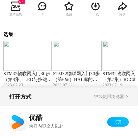
超清画质
收藏
下载
分享
6
选集
21:50
24:04
STM32物联网入门30步
STM32物联网入门30步
STM32物联网入
（第8集）LED与按键驱
（第6集）HAL库的结
（第7集）RCC
2023-07-23
2023-07-22
2023-07-19
动程序！
构与使用！
延时函数！
打开方式
继续使用浏览器
Copyright©
2026
优酷 youku.com
版权所有
京ICP备06050721号-1
优酷
打开
为好内容全力以赴