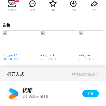
超清画质
评论
收藏
下载
分享
选集
7
03:21
02:42
vib_perf2
vib_mc3
vib_perf3
2013-03-03
2013-03-03
2013-03-03
打开方式
Copyright©
2026
优酷 youku.com
版权所有
继续使用浏览器
京ICP备06050721号-1
优酷
打开
为好内容全力以赴