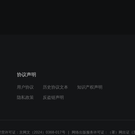
协议声明
用户协议
历史协议文本
知识产权声明
隐私政策
反盗链声明
营许可证：京网文（2024）0368-017号
网络出版服务许可证：（署）网出证（京