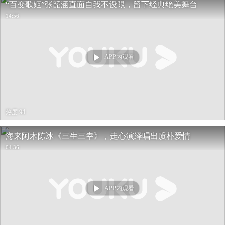
“百变歌姬”张韶涵直面自我不设限，留下经典绝美舞台
14:56
APP内观看
热度 94
海来阿木陈冰《三生三幸》，走心演绎唱出质朴爱情
04:36
APP内观看