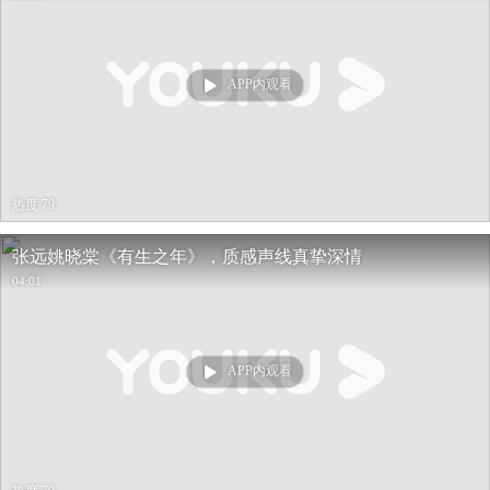
APP内观看
热度 79
张远姚晓棠《有生之年》，质感声线真挚深情
04:01
APP内观看