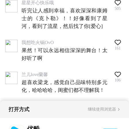
星星开心快乐哦
505
听完让人感到幸福，喜欢深深和康姆
士的《克卜勒》！！好像看到了星
河，看到了流星，然后找了你[爱心]
我想吃火锅OvO
161
果然！可以永远相信深深的舞台！太
好听了啊
兰儿love蘭馨
106
超喜欢梁龙，感觉自己品味特别多元
化，哈哈哈哈，闺蜜们都不理解我！
打开方式
继续使用浏览器
查看全部评论
优酷