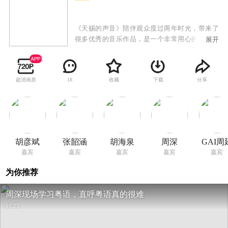
《天赐的声音》陪伴观众度过两年时光，带来了
很多优秀的音乐作品，是一个非常用心的音乐节
展开
目，致力于对音乐创作进行深度的探讨和挖掘。
好的音乐需要好的契机，《天赐的声音》给音乐
提供了一个优秀的平台，成为作品与观众之间的
超清画质
收藏
下载
分享
18
连接。作为浙江卫视综艺品牌，《天赐的声音》
不断挖掘和追寻，不仅给各种音乐审美带来了汇
聚与碰撞的舞台，还不断通过创新的形式给观众
带来动听的音乐作品。
胡彦斌
张韶涵
胡海泉
周深
GAI周
嘉宾
嘉宾
嘉宾
嘉宾
嘉宾
为你推荐
周深现场学习粤语，直呼粤语真的很难
01:25