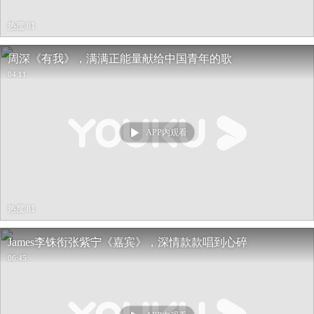
热度 81
周深《有我》，满满正能量献给中国青年的歌
04:11
APP内观看
热度 81
James李铢衔张紫宁《嘉宾》，深情款款唱到心碎
06:45