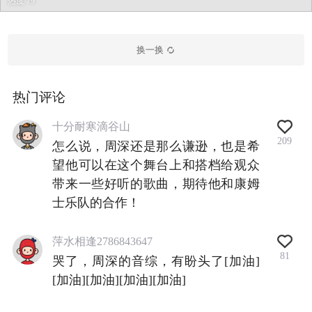
热度 79
换一换
热门评论
十分耐寒滴谷山
209
怎么说，周深还是那么谦逊，也是希
望他可以在这个舞台上和搭档给观众
带来一些好听的歌曲，期待他和康姆
士乐队的合作！
萍水相逢2786843647
81
哭了，周深的音综，有盼头了[加油]
[加油][加油][加油][加油]