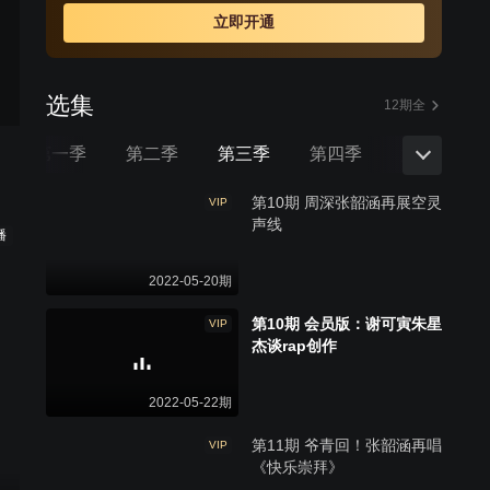
立即开通
选集
12期全
第一季
第二季
第三季
第四季
第五季
第10期 周深张韶涵再展空灵
VIP
声线
播
2022-05-20期
第10期 会员版：谢可寅朱星
VIP
杰谈rap创作
2022-05-22期
第11期 爷青回！张韶涵再唱
VIP
《快乐崇拜》