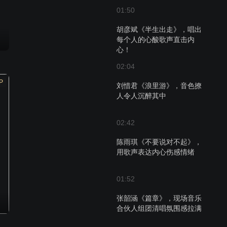
01:50
胡彦斌《半生出走》，唱出
每个人的心酸歌声直击内
心！
02:04
P
刘惜君《浪里游》，音色撩
人令人沉醉其中
02:42
陈雨琪《不要说对不起》，
用歌声表达内心伤感情绪
01:52
张韶涵《篇章》，现场音乐
合伙人组团清唱氛围感拉满