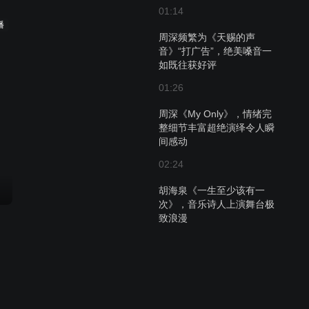
01:14
播
周深频繁为《天赐的声
音》“打广告”，绝美嗓音一
如既往获好评
01:26
周深《My Only》，情绪完
整细节丰富超绝演绎令人瞬
间感动
02:24
胡海泉《一生至少该有一
次》，音乐诗人上演舞台极
致浪漫
01:48
王弦《年岁》，歌声柔情动
人催人泪下