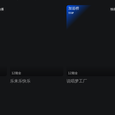
加追榜
独播
独
TOP
12期全
12期全
乐来乐快乐
说唱梦工厂