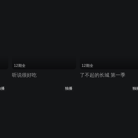
12期全
12期全
听说很好吃
了不起的长城 第一季
独播
独播
独