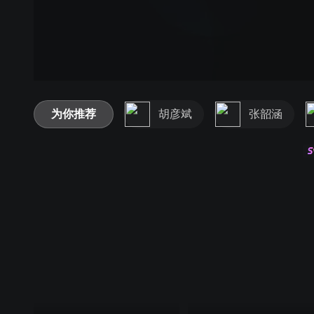
为你推荐
胡彦斌
张韶涵