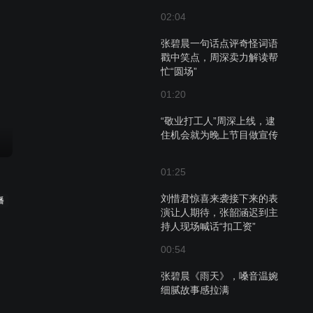
02:04
张碧晨一句话点评奇怪词语
戳中笑点，周深卖力解读帮
忙“圆场”
01:20
“敬业打工人”周深上线，逮
住机会就为晚上节目做宣传
01:25
刘惜君惊喜来袭接下来的表
播
演让人期待，张韶涵迟到主
持人现场喊话“扣工资”
00:54
张碧晨《雨天》，嗓音温婉
细腻故事感拉满