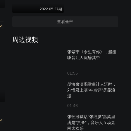
2022-05-27期
查看全部
P
周边视频
张紫宁《余生有你》，超甜
嗓音让人沉醉其中！
01:55
胡海泉演唱歌曲让人沉醉，
刘惜君上演“神点评”尽显浪
漫
01:46
张韶涵喊话“张细腻”温柔里
P
满是“责备”，音乐人互动氛
围太欢乐