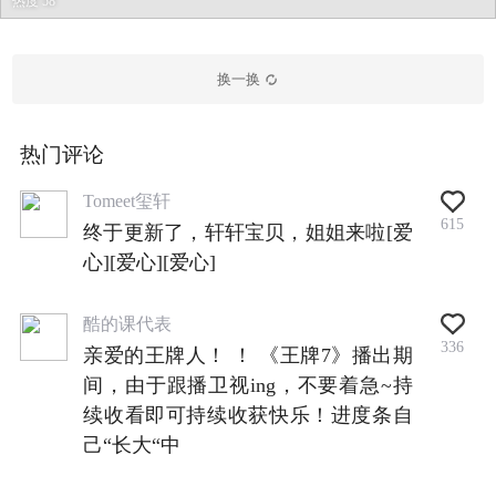
热度 58
换一换
热门评论
Tomeet玺轩
615
终于更新了，轩轩宝贝，姐姐来啦[爱
心][爱心][爱心]
酷的课代表
336
亲爱的王牌人！ ！ 《王牌7》播出期
间，由于跟播卫视ing，不要着急~持
续收看即可持续收获快乐！进度条自
己“长大“中