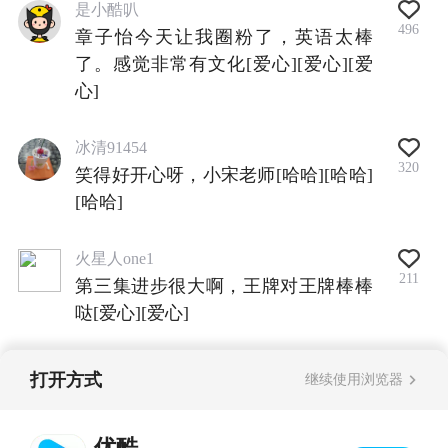
是小酷叭
496
章子怡今天让我圈粉了，英语太棒
了。感觉非常有文化[爱心][爱心][爱
心]
冰清91454
320
笑得好开心呀，小宋老师[哈哈][哈哈]
[哈哈]
火星人one1
211
第三集进步很大啊，王牌对王牌棒棒
哒[爱心][爱心]
打开方式
继续使用浏览器
查看全部评论
优酷