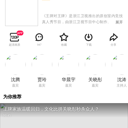
《王牌对王牌》是浙江卫视推出的原创室内竞技
真人秀节目，由浙江卫视节目中心制作。节目每
展开
期围绕一个主题，邀请两支王牌团队，由两队固
定队长各带领多名热门IP嘉宾进行PK对战，通过
才艺比拼、游戏竞技，决出王牌中的王牌。
超清画质
收藏
下载
分享
947
沈腾
贾玲
华晨宇
关晓彤
沈涛
嘉宾
嘉宾
嘉宾
嘉宾
主持人
为你推荐
王牌家族温暖回归，文化比拼关晓彤秒杀众人？
00:45