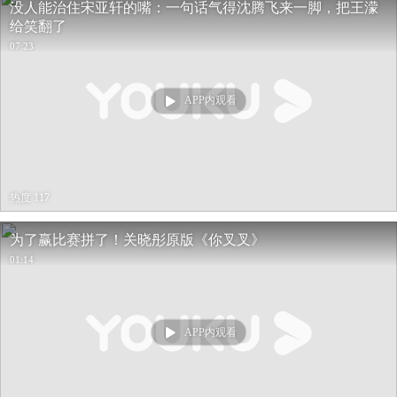
没人能治住宋亚轩的嘴：一句话气得沈腾飞来一脚，把王濛
给笑翻了
07:23
APP内观看
热度 117
为了赢比赛拼了！关晓彤原版《你叉叉》
01:14
APP内观看