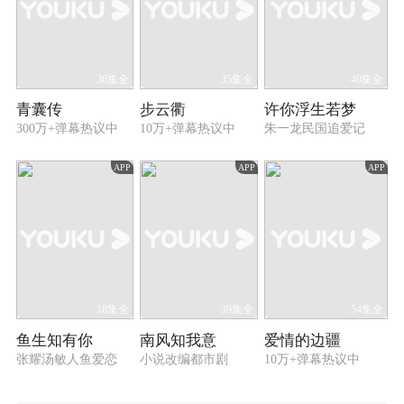
36集全
35集全
40集全
青囊传
步云衢
许你浮生若梦
300万+弹幕热议中
10万+弹幕热议中
朱一龙民国追爱记
APP
APP
APP
18集全
39集全
54集全
鱼生知有你
南风知我意
爱情的边疆
张耀汤敏人鱼爱恋
小说改编都市剧
10万+弹幕热议中