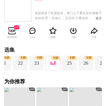
本剧讲述了民国初年，将门之子萧北辰对落魄千
金林杭景一见倾心，后历经几重波折，为爱蜕
展开
变，成长为少年将领的故事。
超清画质
收藏
下载
分享
1344
选集
VIP
VIP
VIP
VIP
VIP
VI
VIP
21
22
23
25
26
27
为你推荐
APP
APP
APP