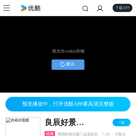
下载APP
请允许cookie存储
重试
预览播放中，打开优酷APP看高清完整版
良辰好景知几何
+追
.
.
独播
窦骁陈都灵豪门追逃甜恋
7.2分
43集全