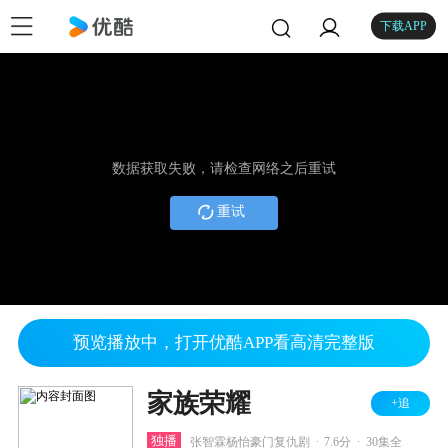
下载APP
数据获取失败，请检查网络之后重试
重试
预览播放中，打开优酷APP看高清完整版
家族荣耀
+追
.
.
独播
张智霖杨怡豪门复仇剧
7.6分
30集全