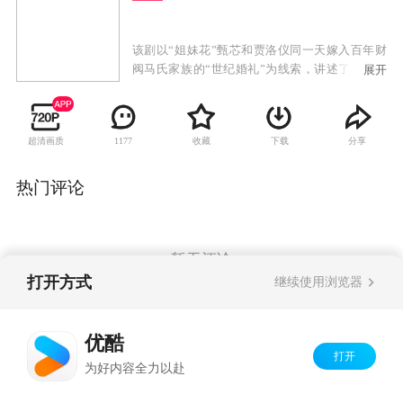
该剧以“姐妹花”甄芯和贾洛仪同一天嫁入百年财
阀马氏家族的“世纪婚礼”为线索，讲述了马家三
展开
代人之间跌宕起伏、休戚与共的家族故事。
超清画质
收藏
下载
分享
1177
热门评论
暂无评论
打开方式
继续使用浏览器
Copyright©
2026
优酷 youku.com
版权所有
优酷
京ICP备06050721号-1
打开
为好内容全力以赴