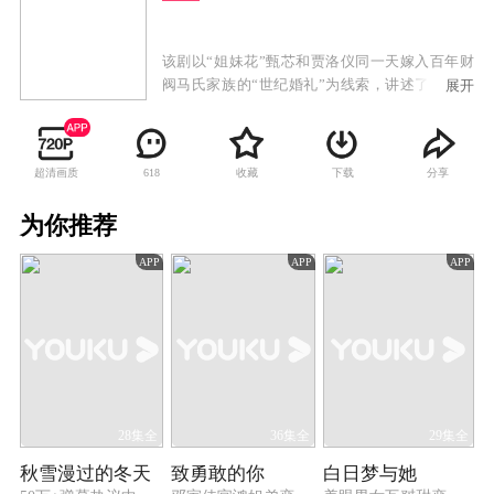
该剧以“姐妹花”甄芯和贾洛仪同一天嫁入百年财
阀马氏家族的“世纪婚礼”为线索，讲述了马家三
展开
代人之间跌宕起伏、休戚与共的家族故事。
超清画质
收藏
下载
分享
618
为你推荐
APP
APP
APP
28集全
36集全
29集全
秋雪漫过的冬天
致勇敢的你
白日梦与她