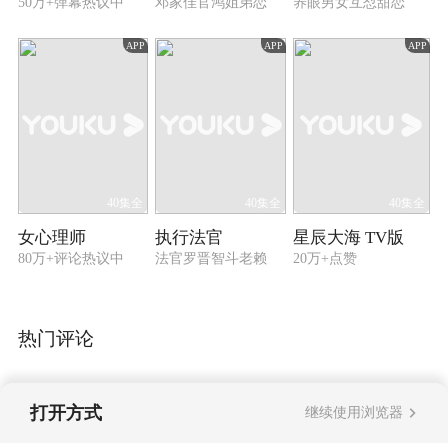
50万+弹幕热议中
邓家佳官鸿姐弟恋
养眼男女互怼甜恋
APP
APP
APP
40集全
40集全
40集全
女心理师
执行法官
星辰大海 TV版
80万+评论热议中
法官罗晋智斗老赖
20万+点赞
热门评论
打开方式
继续使用浏览器
暂无评论