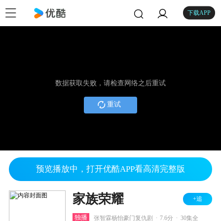
下载APP
数据获取失败，请检查网络之后重试
重试
预览播放中，打开优酷APP看高清完整版
家族荣耀
+追
.
.
独播
张智霖杨怡豪门复仇剧
7.6分
30集全