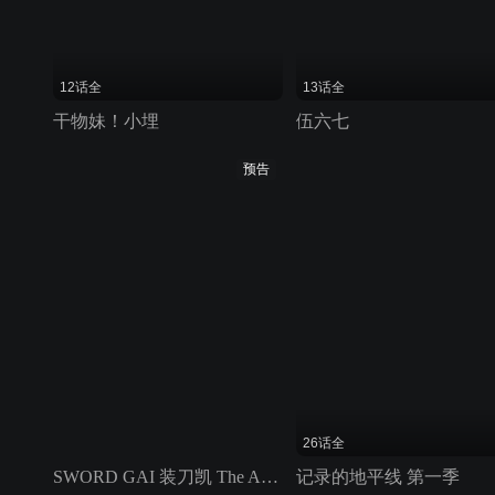
12话全
13话全
干物妹！小埋
伍六七
预告
26话全
SWORD GAI 装刀凯 The Animation
记录的地平线 第一季