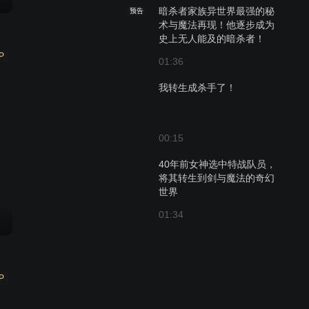
暗杀者家族异世界最强的秘
预告
术与魔法再现！他逐步成为
史上无人能及的暗杀者！
P
01:36
我转生成杀手了！
00:15
40年前女神选中特战队员，
将其转生到剑与魔法的奇幻
世界
01:34
P