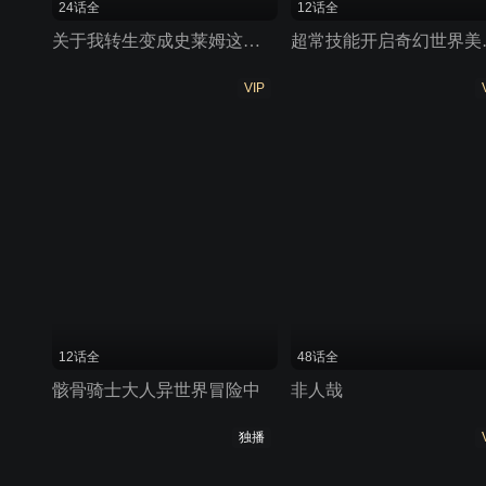
24话全
12话全
关于我转生变成史莱姆这档事 第三季
超常技
VIP
12话全
48话全
骸骨骑士大人异世界冒险中
非人哉
独播