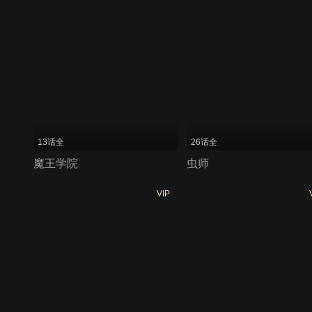
13话全
26话全
魔王学院
虫师
VIP