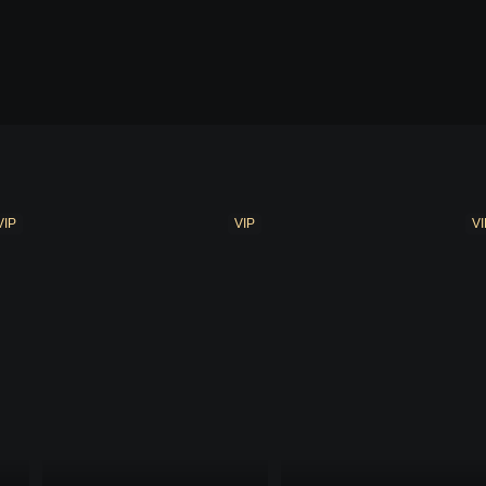
VIP
VIP
VI