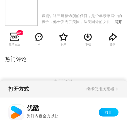
该剧讲述王建福饰演的任何，是个单亲家庭中的
孩子，他十岁去了美国，深受国外的文化教育。
展开
从国外学成归来之时，他带着一腔热血和希望，
希望回国后能做些轰轰烈烈的事。对于母亲来
说，在生命中儿子任何是生命中最重要的，爱子
超清画质
收藏
下载
分享
4
如命的她，对于儿子前途和事业寄予了最大的希
望，儿子的终身大事她也希望能有最好的选择。
在任何的感情世界里，他对母亲是又爱又恨，有
热门评论
时候也不希望母亲干涉自己的任何私事。然而母
亲过度的爱却将他束缚得很紧，因此他与母亲之
间争执不断、冲突不减。
暂无评论
打开方式
继续使用浏览器
Copyright©
2026
优酷 youku.com
版权所有
优酷
京ICP备06050721号-1
打开
为好内容全力以赴