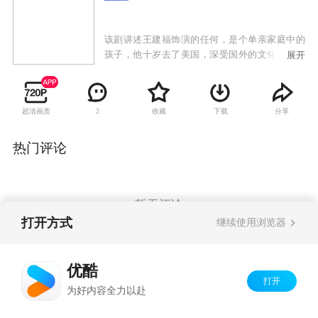
该剧讲述王建福饰演的任何，是个单亲家庭中的
孩子，他十岁去了美国，深受国外的文化教育。
展开
从国外学成归来之时，他带着一腔热血和希望，
希望回国后能做些轰轰烈烈的事。对于母亲来
说，在生命中儿子任何是生命中最重要的，爱子
超清画质
收藏
下载
分享
2
如命的她，对于儿子前途和事业寄予了最大的希
望，儿子的终身大事她也希望能有最好的选择。
在任何的感情世界里，他对母亲是又爱又恨，有
热门评论
时候也不希望母亲干涉自己的任何私事。然而母
亲过度的爱却将他束缚得很紧，因此他与母亲之
间争执不断、冲突不减。
暂无评论
打开方式
继续使用浏览器
Copyright©
2026
优酷 youku.com
版权所有
优酷
京ICP备06050721号-1
打开
为好内容全力以赴