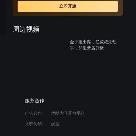
立即开通
周边视频
金子拒出席，任叔叔先动
手，邻里矛盾升级
00:32
家庭疑云：金子的记忆中，
哥哥为何动手打了那人？
00:21
服务合作
金子遭要求道歉，陈家聚会
广告合作
优酷内容开放平台
暗涌波澜
入驻优酷
娱盘
01:21