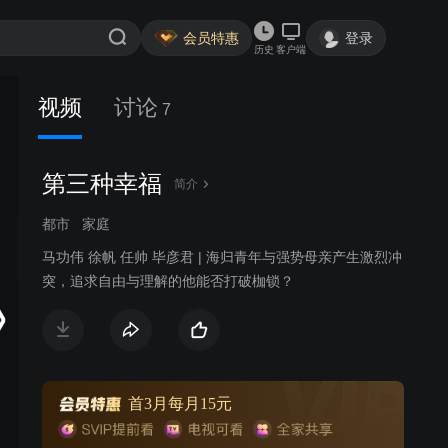
会员特惠
登录
历史
客户端
视频
讨论
7
第三种幸福
简介
都市
家庭
马功伟 徐帆 任帅 毕彦君 | 海归青年与强势母亲产生激烈冲
突，追求自由与理解的他能否打破枷锁？
首3月每月15元