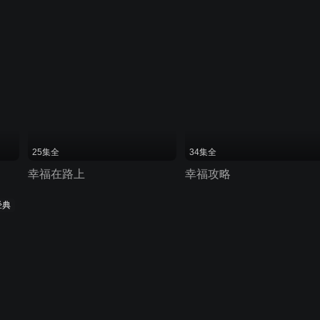
25集全
34集全
幸福在路上
幸福攻略
经典