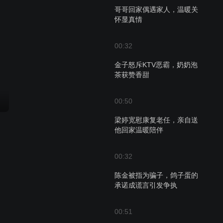
哥哥回家偶遇家人，温暖关
怀显真情
00:32
金子怒斥KTV恶霸，奶奶泡
茶获赞香甜
00:50
梁婷宽慰康复老任，亲自送
他回家温暖陪伴
00:32
陈金被指为骗子，鸽子蛋的
承诺成谎言引发争执
00:51