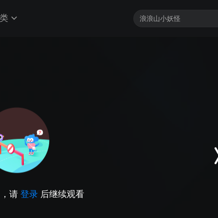
类
因，请
登录
后继续观看