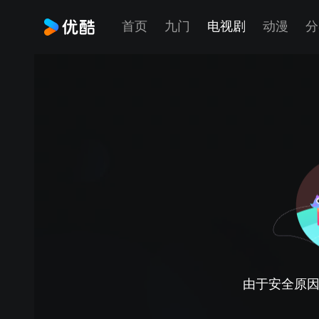
首页
九门
电视剧
动漫
分
由于安全原