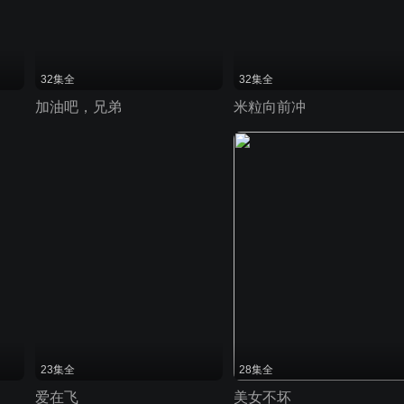
32集全
32集全
加油吧，兄弟
米粒向前冲
23集全
28集全
爱在飞
美女不坏