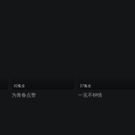
32集全
27集全
为青春点赞
一见不钟情