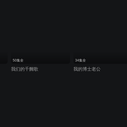
50集全
34集全
我们的千阙歌
我的博士老公