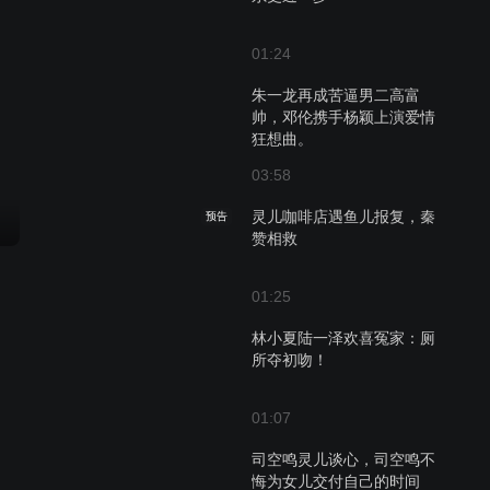
01:24
朱一龙再成苦逼男二高富
帅，邓伦携手杨颖上演爱情
狂想曲。
03:58
灵儿咖啡店遇鱼儿报复，秦
预告
赞相救
01:25
林小夏陆一泽欢喜冤家：厕
所夺初吻！
01:07
司空鸣灵儿谈心，司空鸣不
悔为女儿交付自己的时间