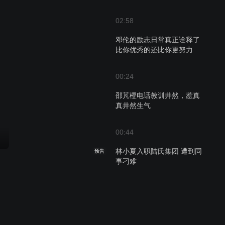
02:58
邓伦的励志日常真正诠释了
比你优秀的还比你更努力
00:24
邵芃橙电话教训井然，惹真
真井然生气
00:44
林小夏入职陆氏集团 遭到同
预告
事刁难
01:03
邵芃橙气势汹汹找“小偷”，
预告
发现竟是程真真