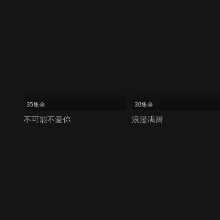
35集全
30集全
不可能不爱你
浪漫满厨