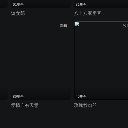
61集全
31集全
涛女郎
八十八家房客
独播
独
86集全
40集全
爱情自有天意
玫瑰炒肉丝