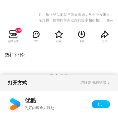
刘小敏很早以前就与前夫离婚，从小地方来到北
京打拼，她和同样离过婚的陈卓相识相知。恋爱
展开
一周年之际，妈妈王素敏和儿子金家骏突然来到
北京，刘小敏与陈卓不得已把恋爱谈得更加小心
翼翼。然而前夫来北京不断纠缠，她与陈卓的恋
超清画质
收藏
下载
分享
789
情被越来越多的人发现，两个人各自的孩子也变
得过于亲近，妹妹的婚姻也有些跌宕……一系列
的烦恼接踵而至。但刘小敏与陈卓用爱和宽容解
热门评论
决感情和生活里的各种难题，最终收获了成长，
获得了真正的幸福。
暂无评论
打开方式
继续使用浏览器
Copyright©
2026
优酷 youku.com
版权所有
优酷
京ICP备06050721号-1
打开
为好内容全力以赴