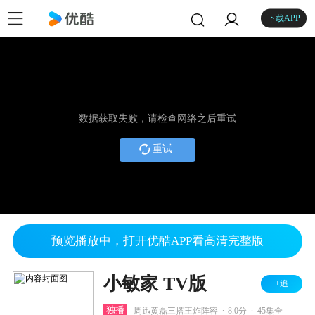
下载APP
数据获取失败，请检查网络之后重试
重试
预览播放中，打开优酷APP看高清完整版
小敏家 TV版
+追
.
.
独播
周迅黄磊三搭王炸阵容
8.0分
45集全